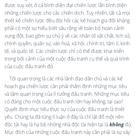
được suy xét, ở cả bình diện đại chiến lược lẫn bình diện
những chiến lược cho các chiến dịch. Tuy nhiên, tất cả mọi
thiết kế chiến lược đều đòi hỏi các kế hoạch gia đối kháng
phải có một sự hiểu biết sâu rộng về toàn bộ hoàn cảnh
xung đột, bao gồm sự chú ý về các nhân tố vật chất, lịch sử,
chính quyền, quân sự, văn hoá, xã hội, chính trị, tâm lí, kinh
tế, và quốc tế. Các chiến lược chỉ có thể được khai triển
trong bối cảnh của một cuộc đấu tranh cụ thể và quá trình
của cuộc đấu tranh đó.
Tối quan trọng là các nhà lãnh đạo dân chủ và các kế
hoạch gia chiến lược cần phải thẩm định những mục tiêu
và tầm quan trọng của lí tưởng đấu tranh. Những mục tiêu
có đáng cho một cuộc đấu tranh lớn hay không, tại sao?
Quyết định mục tiêu thực sự của cuộc đấu tranh là thiết
yếu. Chúng ta đã từng lí luận ở đây là chỉ lật đổ một nền
độc tài hay là hạ bệ những nhà độc tài hiện tại là
không
đủ.
Mục đích của những cuộc đấu tranh này cần phải là sự xây