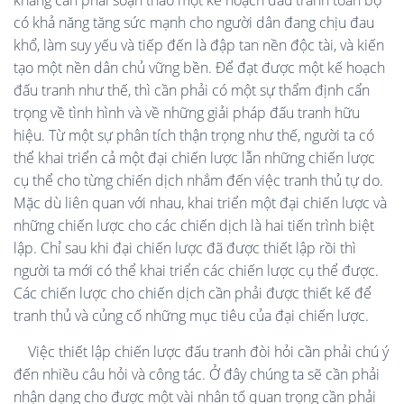
kháng cần phải soạn thảo một kế hoạch đấu tranh toàn bộ
có khả năng tăng sức mạnh cho người dân đang chịu đau
khổ, làm suy yếu và tiếp đến là đập tan nền độc tài, và kiến
tạo một nền dân chủ vững bền. Để đạt được một kế hoạch
đấu tranh như thế, thì cần phải có một sự thẩm định cẩn
trọng về tình hình và về những giải pháp đấu tranh hữu
hiệu. Từ một sự phân tích thận trọng như thế, người ta có
thể khai triển cả một đại chiến lược lẫn những chiến lược
cụ thể cho từng chiến dịch nhắm đến việc tranh thủ tự do.
Mặc dù liên quan với nhau, khai triển một đại chiến lược và
những chiến lược cho các chiến dịch là hai tiến trình biệt
lập. Chỉ sau khi đại chiến lược đã được thiết lập rồi thì
người ta mới có thể khai triển các chiến lược cụ thể được.
Các chiến lược cho chiến dịch cần phải được thiết kế để
tranh thủ và củng cố những mục tiêu của đại chiến lược.
Việc thiết lập chiến lược đấu tranh đòi hỏi cần phải chú ý
đến nhiều câu hỏi và công tác. Ở đây chúng ta sẽ cần phải
nhận dạng cho được một vài nhân tố quan trọng cần phải