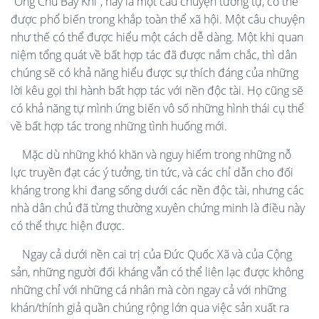
“Ông Chủ Bầy Khỉ”, hay là một câu chuyện tương tự, có thể
được phổ biến trong khắp toàn thể xã hội. Một câu chuyện
như thế có thể được hiểu một cách dễ dàng. Một khi quan
niệm tổng quát về bất hợp tác đã được nắm chắc, thì dân
chúng sẽ có khả năng hiểu được sự thích đáng của những
lời kêu gọi thi hành bất hợp tác với nền độc tài. Họ cũng sẽ
có khả năng tự mình ứng biến vô số những hình thái cụ thể
về bất hợp tác trong những tình huống mới.
Mặc dù những khó khăn và nguy hiểm trong những nỗ
lực truyền đạt các ý tưởng, tin tức, và các chỉ dẫn cho đối
kháng trong khi đang sống dưới các nền độc tài, nhưng các
nhà dân chủ đã từng thường xuyên chứng minh là điều này
có thể thực hiện được.
Ngay cả dưới nền cai trị của Đức Quốc Xã và của Cộng
sản, những người đối kháng vẫn có thể liên lạc được không
những chỉ với những cá nhân mà còn ngay cả với những
khán/thính giả quần chúng rộng lớn qua việc sản xuất ra