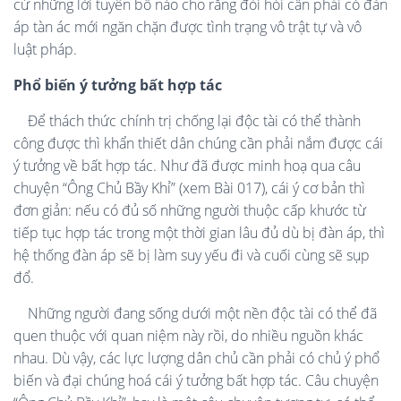
cứ những lời tuyên bố nào cho rằng đòi hỏi cần phải có đàn
áp tàn ác mới ngăn chặn được tình trạng vô trật tự và vô
luật pháp.
Phổ biến ý tưởng bất hợp tác
Để thách thức chính trị chống lại độc tài có thể thành
công được thì khẩn thiết dân chúng cần phải nắm được cái
ý tưởng về bất hợp tác. Như đã được minh hoạ qua câu
chuyện “Ông Chủ Bầy Khỉ” (xem Bài 017), cái ý cơ bản thì
đơn giản: nếu có đủ số những người thuộc cấp khước từ
tiếp tục hợp tác trong một thời gian lâu đủ dù bị đàn áp, thì
hệ thống đàn áp sẽ bị làm suy yếu đi và cuối cùng sẽ sụp
đổ.
Những người đang sống dưới một nền độc tài có thể đã
quen thuộc với quan niệm này rồi, do nhiều nguồn khác
nhau. Dù vậy, các lực lượng dân chủ cần phải có chủ ý phổ
biến và đại chúng hoá cái ý tưởng bất hợp tác. Câu chuyện