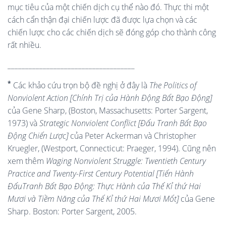
mục tiêu của một chiến dịch cụ thể nào đó. Thực thi một
cách cẩn thận đại chiến lược đã được lựa chọn và các
chiến lược cho các chiến dịch sẽ đóng góp cho thành công
rất nhiều.
____________________________________
*
Các khảo cứu trọn bộ đề nghị ở đây là
The Politics of
Nonviolent Action [Chính Trị của Hành Động Bất Bạo Động]
của Gene Sharp, (Boston, Massachusetts: Porter Sargent,
1973) và
Strategic Nonviolent Conflict [Đấu Tranh Bất Bạo
Động Chiến Lược]
của Peter Ackerman và Christopher
Kruegler, (Westport, Connecticut: Praeger, 1994). Cũng nên
xem thêm
Waging Nonviolent Struggle: Twentieth Century
Practice and Twenty-First Century Potential [Tiến Hành
ĐấuTranh Bất Bạo Động: Thực Hành của Thế Kỉ thứ Hai
Mươi và Tiềm Năng của Thế Kỉ thứ Hai Mươi Mốt]
của Gene
Sharp. Boston: Porter Sargent, 2005.