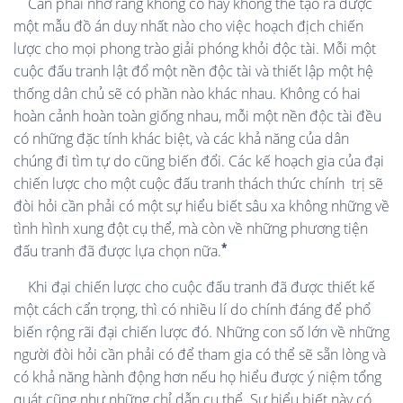
Cần phải nhớ rằng không có hay không thể tạo ra được
một mẫu đồ án duy nhất nào cho việc hoạch địch chiến
lược cho mọi phong trào giải phóng khỏi độc tài. Mỗi một
cuộc đấu tranh lật đổ một nền độc tài và thiết lập một hệ
thống dân chủ sẽ có phần nào khác nhau. Không có hai
hoàn cảnh hoàn toàn giống nhau, mỗi một nền độc tài đều
có những đặc tính khác biệt, và các khả năng của dân
chúng đi tìm tự do cũng biến đổi. Các kế hoạch gia của đại
chiến lược cho một cuộc đấu tranh thách thức chính
trị sẽ
đòi hỏi cần phải có một sự hiểu biết sâu xa không những về
tình hình xung đột cụ thể, mà còn về những phương tiện
*
đấu tranh đã được lựa chọn nữa.
Khi đại chiến lược cho cuộc đấu tranh đã được thiết kế
một cách cẩn trọng, thì có nhiều lí do chính đáng để phổ
biến rộng rãi đại chiến lược đó. Những con số lớn về những
người đòi hỏi cần phải có để tham gia có thể sẽ sẵn lòng và
có khả năng hành động hơn nếu họ hiểu được ý niệm tổng
quát cũng như những chỉ dẫn cụ thể. Sự hiểu biết này có