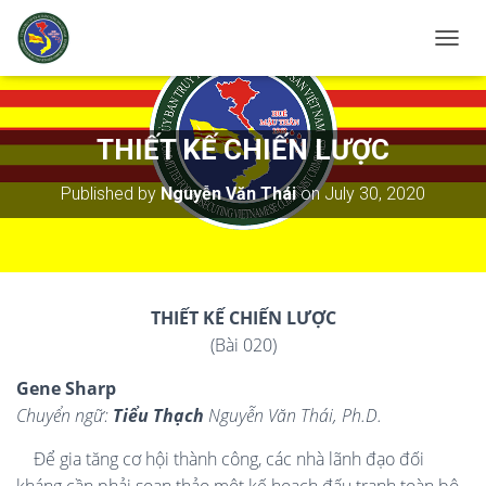
T
O
G
G
L
THIẾT KẾ CHIẾN LƯỢC
E
N
Published by
Nguyễn Văn Thái
on
July 30, 2020
A
V
I
G
A
T
THIẾT KẾ CHIẾN LƯỢC
I
(Bài 020)
O
N
Gene Sharp
Chuyển ngữ:
Tiểu Thạch
Nguyễn Văn Thái, Ph.D.
Để gia tăng cơ hội thành công, các nhà lãnh đạo đối