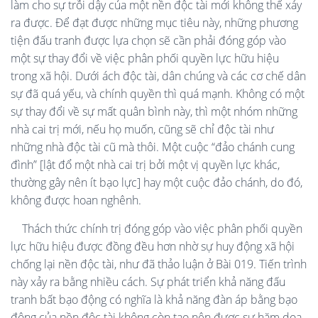
làm cho sự trỗi dậy của một nền độc tài mới không thể xảy
ra được. Để đạt được những mục tiêu này, những phương
tiện đấu tranh được lựa chọn sẽ cần phải đóng góp vào
một sự thay đổi về việc phân phối quyền lực hữu hiệu
trong xã hội. Dưới ách độc tài, dân chúng và các cơ chế dân
sự đã quá yếu, và chính quyền thì quá mạnh. Không có một
sự thay đổi về sự mất quân bình này, thì một nhóm những
nhà cai trị mới, nếu họ muốn, cũng sẽ chỉ độc tài như
những nhà độc tài cũ mà thôi. Một cuộc “đảo chánh cung
đình” [lật đổ một nhà cai trị bởi một vị quyền lực khác,
thường gây nên ít bạo lực] hay một cuộc đảo chánh, do đó,
không được hoan nghênh.
Thách thức chính trị đóng góp vào việc phân phối quyền
lực hữu hiệu được đồng đều hơn nhờ sự huy động xã hội
chống lại nền độc tài, như đã thảo luận ở Bài 019. Tiến trình
này xảy ra bằng nhiều cách. Sự phát triển khả năng đấu
tranh bất bạo động có nghĩa là khả năng đàn áp bằng bạo
động của nền độc tài không còn tạo nên được sự hăm doạ