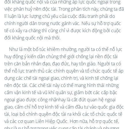
đối kháng quốc nội và của những áp lực quốc ngoại trong
việc phân huỷ nền độc tài. Trong phân tích này, chúng ta đã
lí luận là lực lượng chủ yếu của cuộc đấu tranh phải do
chính người dân trong nước gánh vác. Nếu sự hỗ trợ quốc
tế có xảy ra chăng thì cũng chỉ vì được kích động bởi cuộc
đối kháng quốc nội mà thôi.
Như là một bổ túc khiêm nhường, người ta có thể nỗ lực
huy động ý kiến dân chúng thế giới chống lại nền độc tài
trên căn bản nhân đạo, đạo đức, hay tôn giáo. Người ta có
thể nỗ lực tranh thủ các chính quyền và tổ chức quốc tế áp
dụng các chế tài ngoại giao, chính trị, và kinh tế chống lại
nền độc tài. Các chế tài này có thể mang hình thái những
cấm vận kinh tế và vũ khí quân sự, giảm bớt các cấp bậc
ngoại giao được công nhậnhay là cắt đứt quan hệ ngoại
giao, cấm chỉ hỗ trợ kinh tế và cấm đầu tư vào quốc gia độc
tài, loại bỏ chính quyền độc tài ra khỏi các tổ chức quốc tế
và các cơ quan Liên Hiệp Quốc. Hơn nữa, hỗ trợ quốc tế,
như là sự hỗ trợ trong việc cung cấp tài chánh và phương