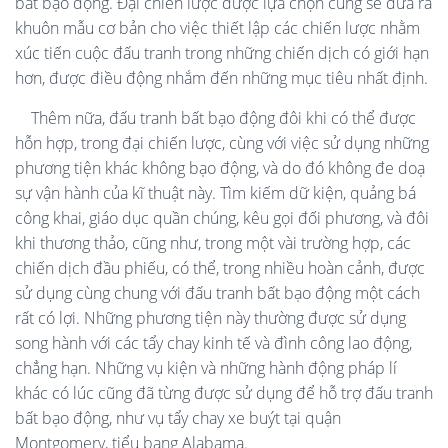
bất bạo động. Đại chiến lược được lựa chọn cũng sẽ đưa ra
khuôn mẫu cơ bản cho việc thiết lập các chiến lược nhằm
xúc tiến cuộc đấu tranh trong những chiến dịch có giới hạn
hơn, được điều động nhắm đến những mục tiêu nhất định.
Thêm nữa, đấu tranh bất bạo động đôi khi có thể được
hỗn hợp, trong đại chiến lược, cùng với việc sử dụng những
phương tiện khác không bạo động, và do đó không đe doạ
sự vận hành của kĩ thuật này. Tìm kiếm dữ kiện, quảng bá
công khai, giáo dục quần chúng, kêu gọi đối phương, và đôi
khi thương thảo, cũng như, trong một vài trường hợp, các
chiến dịch đầu phiếu, có thể, trong nhiều hoàn cảnh, được
sử dụng cùng chung với đấu tranh bất bạo động một cách
rất có lợi. Những phương tiện này thường được sử dụng
song hành với các tẩy chay kinh tế và đình công lao động,
chẳng hạn. Những vụ kiện và những hành động pháp lí
khác có lúc cũng đã từng được sử dụng để hỗ trợ đấu tranh
bất bạo động, như vụ tẩy chay xe buýt tại quận
Montgomery, tiểu bang Alabama.