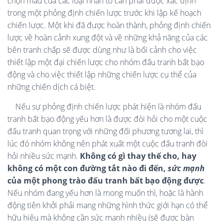
chọn mẫu của các loại nhân tố cần phải được xác định
trong một phỏng định chiến lược trước khi lập kế hoạch
chiến lược. Một khi đã được hoàn thành, phỏng định chiến
lược về hoàn cảnh xung đột và về những khả năng của các
bên tranh chấp sẽ được dùng như là bối cảnh cho việc
thiết lập một đại chiến lược cho nhóm đấu tranh bất bạo
động và cho việc thiết lập những chiến lược cụ thể của
những chiến dịch cá biệt.
Nếu sự phỏng định chiến lược phát hiện là nhóm đấu
tranh bất bạo động yếu hơn là được đòi hỏi cho một cuộc
đấu tranh quan trọng với những đối phương tương lai, thì
lúc đó nhóm không nên phát xuất một cuộc đấu tranh đòi
hỏi nhiều sức mạnh.
Không có gì thay thế cho, hay
không có một con đường tắt nào đi đến,
sức mạnh
của một phong trào đấu tranh bất bạo động được
.
Nếu nhóm đang yếu hơn là mong muốn thì, hoặc là hành
động tiên khởi phải mang những hình thức giới hạn có thể
hữu hiệu mà không cần sức mạnh nhiều (sẽ được bàn