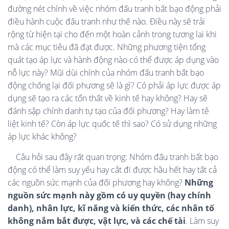
đường nét chính về việc nhóm đấu tranh bất bạo động phải
điều hành cuộc đấu tranh như thế nào. Điều này sẽ trải
rộng từ hiện tại cho đến một hoàn cảnh trong tương lai khi
mà các mục tiêu đã đạt được. Những phương tiện tổng
quát tạo áp lực và hành động nào có thể được áp dụng vào
nỗ lực này? Mũi dùi chính của nhóm đấu tranh bất bạo
động chống lại đối phương sẽ là gì? Có phải áp lực được áp
dụng sẽ tạo ra các tổn thất về kinh tế hay không? Hay sẽ
đánh sập chính danh tự tạo của đối phương? Hay làm tê
liệt kinh tế? Còn áp lực quốc tế thì sao? Có sử dụng những
áp lực khác không?
Câu hỏi sau đây rất quan trọng: Nhóm đấu tranh bất bạo
động có thể làm suy yếu hay cắt đi được hầu hết hay tất cả
các nguồn sức mạnh của đối phương hay không?
Những
nguồn sức mạnh này gồm có uy quyền (hay chính
danh), nhân lực, kĩ năng và kiến thức, các nhân tố
không nắm bắt được, vật lực, và các chế tài
. Làm suy