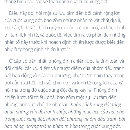
thông hiểu sâu sắc về toàn cảnh của cuộc xung đột.
Điều này đòi hỏi một sự lưu tâm đến bối cảnh rộng lớn
của cuộc xung đột, bao gồm những nhân tố vật chất,địa lí,
khí hậu, lịch sử, chính quyền, quân sự, văn hoá, xã hội, chính
trị, tâm lí, kinh tế, và quốc tế. Việc tìm ra và phân tích những
nhân tố này trước khi hoạch định chiến lược được biết đến
2
như là “phỏng định chiến lược.”
Ở cấp cơ bản nhất, phỏng định chiến lược là tính toán và
đối chiếu các ưu điểm và nhược điểm của nhóm đấu tranh
bất bạo động và của đối phương, như được nhìn thấy trong
bối cảnh xã hội, lịch sử, chính trị, và kinh tế rộng lớn của xã
hội mà trong đó cuộc xung đột đang xảy ra. Phỏng định
chiến lược, tối thiểu, phải bao gồm một sự lưu tâm đến
những lãnh vực chủ đề như sau:
hoàn cảnh xung đột tổng
quát
,
những vấn đề tranh chấp
,
những mục tiêu của hai phe
trong cuộc xung đột
,
nhóm đối phương
,
nhóm đấu tranh bất
bạo động
,
những thành phần thứ ba
trong cuộc xung đột,