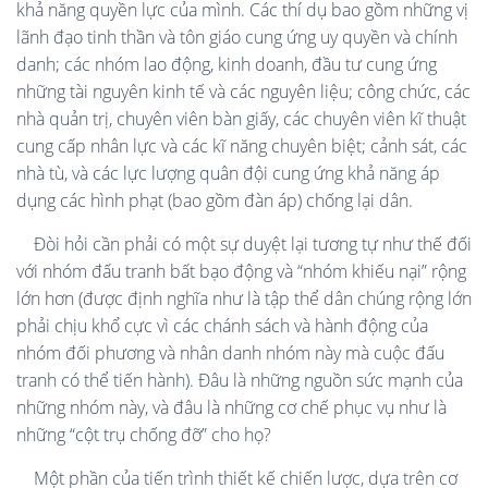
khả năng quyền lực của mình. Các thí dụ bao gồm những vị
lãnh đạo tinh thần và tôn giáo cung ứng uy quyền và chính
danh; các nhóm lao động, kinh doanh, đầu tư cung ứng
những tài nguyên kinh tế và các nguyên liệu; công chức, các
nhà quản trị, chuyên viên bàn giấy, các chuyên viên kĩ thuật
cung cấp nhân lực và các kĩ năng chuyên biệt; cảnh sát, các
nhà tù, và các lực lượng quân đội cung ứng khả năng áp
dụng các hình phạt (bao gồm đàn áp) chống lại dân.
Đòi hỏi cần phải có một sự duyệt lại tương tự như thế đối
với nhóm đấu tranh bất bạo động và “nhóm khiếu nại” rộng
lớn hơn (được định nghĩa như là tập thể dân chúng rộng lớn
phải chịu khổ cực vì các chánh sách và hành động của
nhóm đối phương và nhân danh nhóm này mà cuộc đấu
tranh có thể tiến hành). Đâu là những nguồn sức mạnh của
những nhóm này, và đâu là những cơ chế phục vụ như là
những “cột trụ chống đỡ” cho họ?
Một phần của tiến trình thiết kế chiến lược, dựa trên cơ