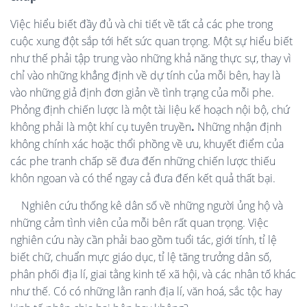
Việc hiểu biết đầy đủ và chi tiết về tất cả các phe trong
cuộc xung đột sắp tới hết sức quan trọng. Một sự hiểu biết
như thế phải tập trung vào những khả năng thực sự, thay vì
chỉ vào những khẳng định về dự tính của mỗi bên, hay là
vào những giả định đơn giản về tình trạng của mỗi phe.
Phỏng định chiến lược là một tài liệu kế hoạch nội bộ, chứ
không phải là một khí cụ tuyên truyền
.
Những nhận định
không chính xác hoặc thổi phồng về ưu, khuyết điểm của
các phe tranh chấp sẽ đưa đến những chiến lược thiếu
khôn ngoan và có thể ngay cả đưa đến kết quả thất bại.
Nghiên cứu thống kê dân số về những người ủng hộ và
những cảm tình viên của mỗi bên rất quan trọng. Việc
nghiên cứu này cần phải bao gồm tuổi tác, giới tính, tỉ lệ
biết chữ, chuẩn mực giáo dục, tỉ lệ tăng trưởng dân số,
phân phối địa lí, giai tằng kinh tế xã hội, và các nhân tố khác
như thế. Có có những lằn ranh địa lí, văn hoá, sắc tộc hay