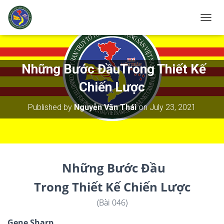
T
O
G
G
L
Những Bước ĐầuTrong Thiết Kế
E
N
Chiến Lược
A
V
Published by
Nguyễn Văn Thái
on
July 23, 2021
I
G
A
T
I
O
Nh
ữ
ng Bư
ớ
c Đ
ầ
u
N
Trong Thi
ế
t K
ế
Chi
ế
n Lư
ợ
c
(Bài 046)
Gene Sharp