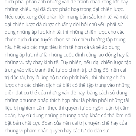
dịch phải phản ánh những vấn đề tranh chấp rộng lớn hay
những khiếu nại đã được phác hoạ trong đại chiến lược.
Nếu cuộc xung đột phần lớn mang bản sắc kinh tế, và một
đại chiến lược đã được chuẩn y đòi hỏi chủ yếu phải sử
dụng những áp lực kinh tế, thì những chiến lược cho các
chiến dịch được tuyển chọn sẽ có chiều hướng tập trung
hầu hết vào các mục tiêu kinh tế hơn cả và sẽ áp dụng
những áp lực như là những cuộc đình công lao động hay là
những vụ tẩy chay kinh tế. Tuy nhiên, nếu đại chiến lược tập
trung vào việc tranh thủ tự do chính trị, chống đối nền cai
trị độc tài, hay là ủng hộ tự do phát biểu, thì những chiến
lược cho các chiến dịch cá biệt có thể tập trung vào những
diễn đạt cụ thể của những vấn đề này, bằng cách sử dụng
những phương pháp thích hợp như là phân phối những tài
liệu bị nghiêm cấm, thực thi quyền tự do ngôn luận bị cấm
đoán, hay sử dụng những phương pháp khác có thể làm nổi
bật bản chất cực đoan của nền cai trị chuyên chế hay của
những vi phạm nhân quyền hay các tự do dân sự.