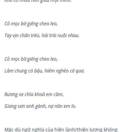
Kh
ó
c
ó
nhau h
ơ
n gi
àu m
ộ
t m
ì
nh.
Cỏ mọc bờ giế
ng cheo leo,
Tay vị
n ch
ân tr
è
o, h
á
i tr
á
i nu
ô
i nhau.
Cỏ mọc bờ giế
ng cheo leo,
Lâ
m chung c
ó
bậ
u, hi
ểm ngh
è
o c
ó
qua.
Rương xe ch
ì
a khoá
em c
ầm,
Giang sơ
n anh g
á
nh, n
ợ nầ
n em lo.
Mặc dù ngữ nghĩa của hiền lành/thiện lương không