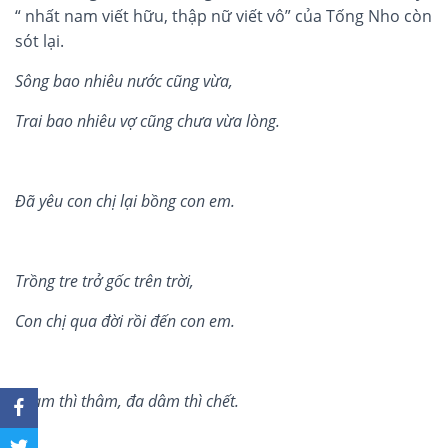
“ nhất nam viết hữu, thập nữ viết vô” của Tống Nho còn
sót lại.
Sông bao nhi
ê
u nước cũ
ng v
ừa,
Trai bao nhi
ê
u vợ cũng chưa vừa l
ò
ng.
Đã yêu con ch
ị
l
ạ
i b
ồ
ng con em.
Trồng tre trở gốc tr
ê
n trời,
Con ch
ị
qua
đờ
i r
ồi đế
n con em.
Tham thì thâm, đa dâm thì ch
ế
t.