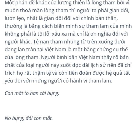
Một phản đề khác của lương thiện là lòng tham bởi vì
muốn thoả mãn lòng tham thì người ta phải gian dối,
lươn lẹo, nhất là gian dối đối với chính bản thân,
thường là bằng cách biện minh sự tham lam của mình
không phải là tội lỗi xấu xa mà chỉ là ơn nghĩa đối với
người khác. Tệ nạn tham nhũng từ trên xuống dưới
đang lan tràn tại Việt Nam là một bằng chứng cụ thể
của lòng tham. Người bình dân Việt Nam thấy rõ bản
chất của loại người này suốt dọc dài lịch sử nên đã chỉ
trích họ rất thậm tệ và còn tiên đoán được hệ quả tất
yếu đối với những người có hành vi tham lam.
Con m
ắ
t to hơn cái b
ụ
ng.
No b
ụ
ng, đói con m
ắ
t.