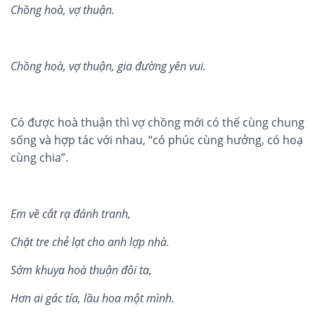
Ch
ồ
ng hoà, v
ợ
thu
ậ
n.
Ch
ồ
ng hoà, v
ợ
thu
ậ
n, gia
đư
ờ
ng yên vui.
Có được hoà thuận thì vợ chồng mới có thể cùng chung
sống và hợp tác với nhau, “có phúc cùng hưởng, có hoạ
cùng chia”.
Em v
ề
c
ắ
t r
ạ
đá
nh tranh,
Ch
ặ
t tre ch
ẻ
l
ạ
t cho anh l
ợ
p nh
à.
S
ớ
m khuya hoà thu
ậ
n đôi ta,
Hơ
n ai g
ác tía
,
l
ầ
u hoa m
ộ
t m
ì
nh.