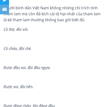
Người bình dân Việt Nam không những chỉ trích tính
tham lam mà còn đả kích cái tệ hại nhất của tham lam
là kẻ tham lam thường không bao giờ biết đủ.
Có th
ị
t
,
đòi xôi.
Có cháo, đòi chè.
Đư
ợ
c đ
ầ
u voi, đòi đ
ầ
u ng
ự
a.
Đư
ợ
c voi, đòi tiên.
Đư
ợ
c đàng chân, lân đàng đ
ầ
u.