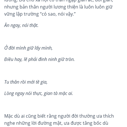
nhưng bản thân người lương thiện là luôn luôn giữ
vững lập trường “có sao, nói vậy.”
Ăn ngay, nói th
ậ
t.
Ở
đ
ờ
i m
ì
nh gi
ữ
l
ấ
y m
ì
nh,
Đi
ề
u hay, l
ẽ
ph
ả
i đ
inh ninh gi
ữ
tr
ò
n.
Tu thân r
ồ
i m
ớ
i t
ề
gia,
L
ò
ng ngay n
ó
i th
ự
c, gian t
à m
ặ
c ai.
Mặc dù ai cũng biết rằng người đời thường ưa thích
nghe những lời đường mật, ưa được tâng bốc dù