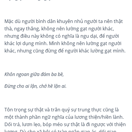
Mặc dù người bình dân khuyên nhủ người ta nên thật
thà, ngay thẳng, không nên lường gạt người khác,
nhưng điều này không có nghĩa là ngu dại, để người
khác lợi dụng mình. Mình không nên lường gạt người
khác, nhưng cũng đừng để người khác lường gạt mình.
Khôn ngoan gi
ữ
a đám ba b
ề
,
Đừng cho ai lận, chớ hề lận ai
.
Tôn trọng sự thật và trân quý sự trung thực cũng là
một thành phần ngữ nghĩa của lương thiện/hiền lành.
Dối trá, lươn lẹo, bóp méo sự thật là đi ngược với thiện
lương. Dù cho xã hội có tràn ngập gian ác, dối gian,