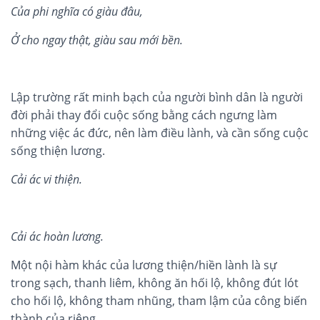
Củ
a phi ngh
ĩ
a c
ó
gi
à
u đâu,
Ở cho ngay thậ
t, gi
à
u sau mới bền.
Lập trường rất minh bạch của người bình dân là người
đời phải thay đổi cuộc sống bằng cách ngưng làm
những việc ác đức, nên làm điều lành, và cần sống cuộc
sống thiện lương.
Cải ác vi thiện.
Cải ác ho
à
n l
ương.
Một nội hàm khác của lương thiện/hiền lành là sự
trong sạch, thanh liêm, không ăn hối lộ, không đút lót
cho hối lộ, không tham nhũng, tham lậm của công biến
thành của riêng.