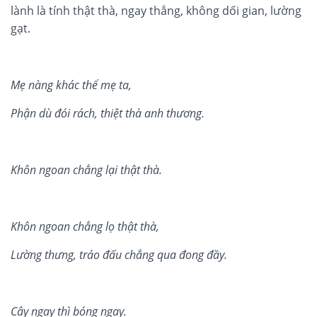
lành là tính thật thà, ngay thẳng, không dối gian, lường
gạt.
Mẹ nàng khác thể mẹ ta
,
Phận dù đói rách, thiệt thà anh thương
.
Khôn ngoan chẳng lại thật thà.
Khôn ngoan ch
ẳ
ng l
ọ
th
ậ
t thà,
Lư
ờ
ng thưng, tráo đ
ấ
u ch
ẳ
ng qua
đong đ
ầ
y.
Cây ngay th
ì
b
ó
ng ngay.