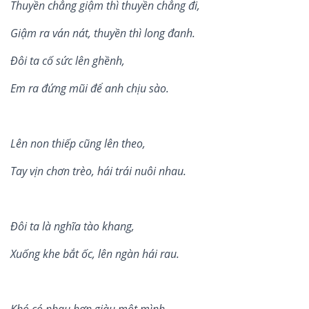
Thuy
ề
n ch
ẳ
ng gi
ậ
m thì thuy
ề
n ch
ẳ
ng đi,
Gi
ậ
m ra ván nát, thuy
ề
n thì long đanh.
Đôi ta c
ố
s
ứ
c lên gh
ề
nh,
Em ra đ
ứ
ng mũi đ
ể
anh ch
ị
u sào.
L
ê
n non thiếp cũng l
ê
n theo,
Tay vị
n ch
ơn tr
è
o, h
á
i tr
á
i nu
ô
i nhau.
Đô
i ta l
à
nghĩa t
à
o khang,
Xuống khe bắt ố
c, lê
n ng
à
n hái rau.