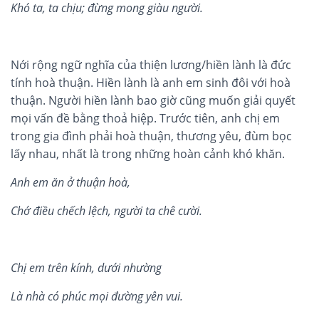
Kh
ó
ta, ta ch
ịu; đừng mong gi
à
u ngườ
i
.
Nới rộng ngữ nghĩa của thiện lương/hiền lành là đức
tính hoà thuận. Hiền lành là anh em sinh đôi với hoà
thuận. Người hiền lành bao giờ cũng muốn giải quyết
mọi vấn đề bằng thoả hiệp. Trước tiên, anh chị em
trong gia đình phải hoà thuận, thương yêu, đùm bọc
lấy nhau, nhất là trong những hoàn cảnh khó khăn.
Anh em
ăn
ở
thu
ậ
n hoà,
Ch
ớ
đi
ề
u ch
ế
ch l
ệ
ch, ngư
ờ
i ta ch
ê
cư
ờ
i.
Ch
ị
em tr
ên kí
nh, d
ư
ớ
i nh
ư
ờ
ng
Là
nh
à c
ó
phúc m
ọ
i đư
ờ
ng yên vui.