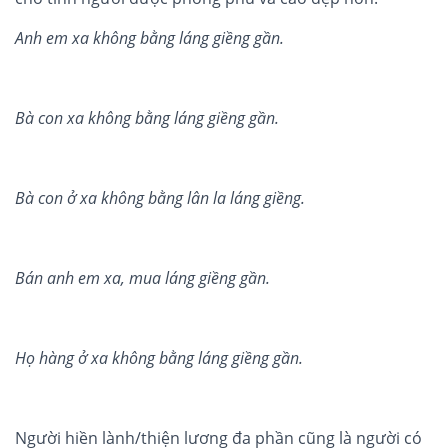
Anh em xa kh
ông b
ằ
ng láng gi
ề
ng g
ầ
n.
Bà
con xa kh
ông b
ằ
ng láng gi
ề
ng g
ầ
n.
Bà con
ở
xa kh
ông b
ằ
ng lâ
n la l
áng gi
ề
ng.
Bá
n anh em xa, mua l
áng gi
ề
ng g
ầ
n.
H
ọ
hàng
ở
xa kh
ông b
ằ
ng láng gi
ề
ng g
ầ
n.
Người hiền lành/thiện lương đa phần cũng là người có