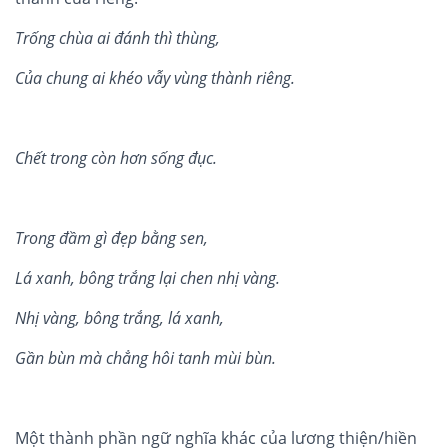
Tr
ố
ng chùa ai đánh thì thùng,
C
ủ
a chung ai kh
éo v
ẫ
y vùng thà
nh ri
êng.
Ch
ế
t trong còn hơn s
ố
ng đ
ụ
c.
Trong đầm g
ì đẹ
p b
ằng sen,
Lá
xanh, b
ông trắng lạ
i chen nh
ị v
à
ng.
Nhị v
à
ng, bông trắ
ng, l
á
xanh,
Gần b
ù
n m
à
chẳng hô
i tanh m
ù
i b
ù
n.
Một thành phần ngữ nghĩa khác của lương thiện/hiền