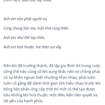
Là
nh r
á
ch,
đùm b
ọ
c l
ấ
y nhau.
Anh em n
ào ph
ả
i ngư
ờ
i xa,
Cù
ng chung b
ác m
ẹ
, m
ộ
t nh
à cùng thân.
Anh em nh
ư th
ể
tay chân,
Anh em ho
à thu
ậ
n, hai thân vui v
ầ
y.
Đến khi đã trưởng thành, đã lập gia đình thì trong cuộc
sống thế nào cũng có khi xung khắc nên vợ chồng phải
có sự khôn ngoan biết nhường nhịn nhau, phải luôn
luôn cố gắng để dành thời gian tìm hiểu nhau trước khi
bồng bột phản ứng cấp thời thì mới có thể tạo được
bầu không khí hoà thuận, một điều kiện tiên quyết và
tất yếu của hạnh phúc.