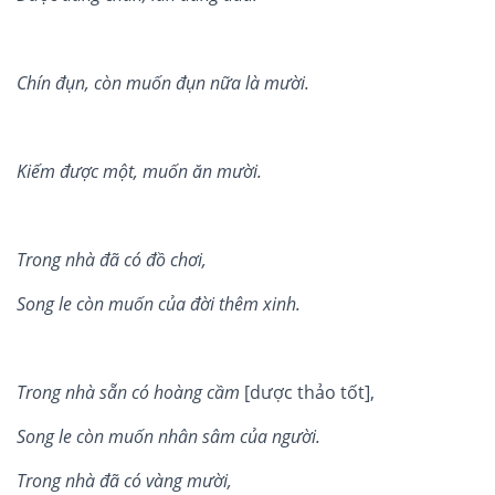
Chín đ
ụ
n, còn mu
ố
n đ
ụ
n n
ữ
a là mư
ờ
i.
Ki
ế
m đư
ợ
c m
ộ
t, mu
ố
n ăn mư
ờ
i.
Trong nh
à đã
có đ
ồ
chơi,
Song le cò
n mu
ố
n c
ủ
a đ
ờ
i thê
m xinh.
Trong nhà s
ẵ
n c
ó
hoàng c
ầ
m
[dược thảo tốt],
Song le cò
n mu
ố
n nh
ân sâ
m c
ủ
a ngư
ờ
i.
Trong nh
à đã
c
ó
vàng mư
ờ
i,