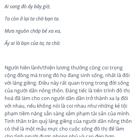
Ai sang đò
ấ
y bây gi
ờ
,
Ta c
ò
n
ở
l
ạ
i ta ch
ờ
b
ạ
n ta.
Mưa ngu
ồ
n ch
ớ
p b
ể
xa xa,
Ấ
y ai là b
ạ
n c
ủ
a ta, ta ch
ờ
.
Người hiền lành/thiện lương thường cũng coi trọng
cộng đồng mà trong đó họ đang sinh sống, nhất là đối
với láng giềng. Điều này rất quan trọng trong đời sống
của người dân nông thôn. Đáng tiếc là tiến trình đô thị
hoá đã làm cho con người dần dần trở thành xa lạ đối
với nhau, nếu không nói là coi nhau như những kẻ tội
phạm tiềm năng sẵn sàng xâm phạm tài sản của mình.
Tinh thần trân quý láng giềng của người dân nông thôn
có thể là một mẫu mực cho cuộc sống đô thị để làm
cho tình người được phong phú và cao đẹp hơn.