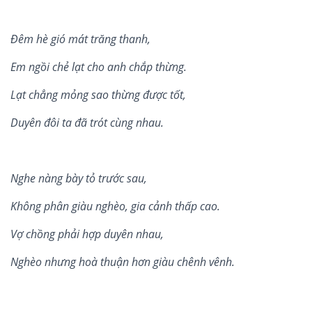
Đêm h
è
gi
ó
mát trăng thanh,
Em ng
ồ
i ch
ẻ lạ
t cho anh ch
ắp thừng.
Lạ
t ch
ẳng mỏng sao thừng được tốt,
Duy
ê
n đôi ta
đã
tr
ó
t c
ù
ng nhau.
Nghe n
àng bày t
ỏ
trư
ớ
c sau,
Không phâ
n gi
àu nghè
o, gia c
ả
nh th
ấ
p cao.
V
ợ
ch
ồ
ng ph
ả
i h
ợ
p duyê
n nhau,
Nghè
o nh
ưng hoà thu
ậ
n hơ
n gi
àu chê
nh v
ênh.