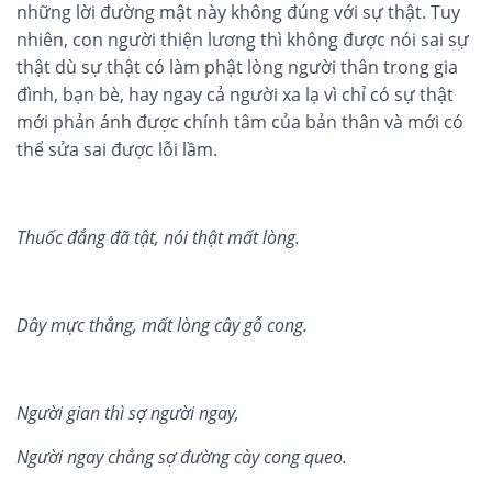
những lời đường mật này không đúng với sự thật. Tuy
nhiên, con người thiện lương thì không được nói sai sự
thật dù sự thật có làm phật lòng người thân trong gia
đình, bạn bè, hay ngay cả người xa lạ vì chỉ có sự thật
mới phản ánh được chính tâm của bản thân và mới có
thể sửa sai được lỗi lầm.
Thu
ố
c đ
ắ
ng đã t
ậ
t, nói th
ậ
t m
ấ
t lòng.
Dây m
ự
c th
ẳ
ng, m
ấ
t lòng cây g
ỗ
cong.
Ngư
ờ
i gian thì s
ợ
ngư
ờ
i ngay,
Ngư
ờ
i ngay ch
ẳ
ng s
ợ
đư
ờ
ng cày cong queo.