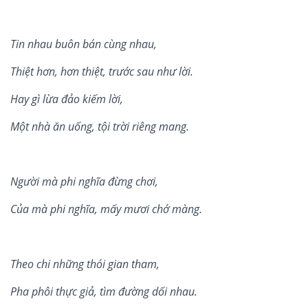
Tin nhau bu
ôn bá
n c
ù
ng nhau,
Thiệt hơ
n, h
ơn thiệt, trước sau như lờ
i.
Hay g
ì
lừa đảo kiếm lời,
Mộ
t nh
à ăn uống, tộ
i tr
ờ
i ri
ê
ng mang.
Người mà phi nghĩa đừng chơi
,
Của mà phi nghĩa, mấy mươi chớ màng
.
Theo chi nh
ững th
ó
i gian tham,
Pha ph
ôi thực giả, t
ì
m đườ
ng d
ố
i nhau.