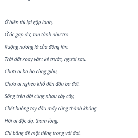
Ở hiền thì lại gặp lành
,
Ở ác gặp dữ
,
tan tành như tro
.
Ruộng nương là của đồng lần
,
Trời đất xoay vần: kẻ trước, người sau
.
Chưa ai ba họ cùng giàu
,
Chưa ai nghèo khổ đến đâu ba đời
.
Sống trên đời cùng nhau cày cấy
,
Chết buông tay dẫu mấy cũng thành không
.
Hỡi ai độc dạ
,
tham l
ò
ng
,
Chi bằng để một tiếng trong với đời
.