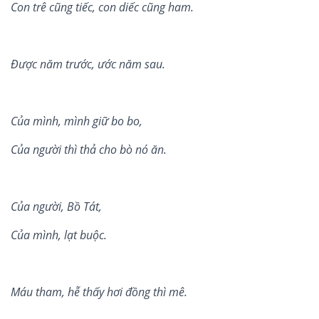
Con tr
ê
cũng ti
ế
c, con di
ế
c cũng ham.
Đư
ợ
c năm trư
ớ
c, ư
ớ
c năm sau.
Của m
ì
nh, m
ì
nh gi
ữ bo bo,
Của người th
ì
thả cho b
ò
nó ăn.
Của người, Bồ Tát,
Của m
ì
nh, l
ạt buộc.
Máu tham, h
ễ
th
ấ
y hơi đ
ồ
ng thì mê.