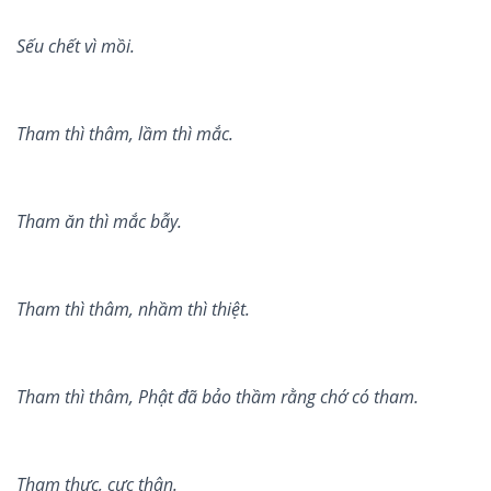
S
ế
u ch
ế
t vì m
ồ
i.
Tham thì thâm, l
ầ
m thì m
ắ
c.
Tham ăn thì m
ắ
c b
ẫ
y.
Tham thì thâm, nh
ầ
m thì thi
ệ
t.
Tham thì thâm, Ph
ậ
t đã b
ả
o th
ầ
m r
ằ
ng ch
ớ
có tham.
Tham th
ự
c, c
ự
c thân.