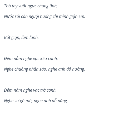
Thò tay vu
ố
t ng
ự
c chung tình,
Nư
ớ
c sôi còn ngu
ộ
i hu
ố
ng chi mình gi
ậ
n em.
B
ớ
t gi
ậ
n, làm lành.
Đêm n
ằ
m nghe v
ạ
c kêu canh,
Nghe chuông nh
ắ
n sáo, nghe anh d
ỗ
nư
ờ
ng.
Đêm n
ằ
m nghe v
ạ
c tr
ở
canh,
Nghe sư gõ mõ, nghe anh d
ỗ
nàng.