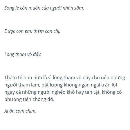
Song le cò
n mu
ố
n c
ủ
a ngư
ờ
i nh
ân sâm.
Đư
ợ
c con em, thèm con ch
ị
.
Lòng tham vô đáy.
Thậm tệ hơn nữa là vì lòng tham vô đáy cho nên những
người tham lam, bất lương không ngần ngại trấn lột
ngay cả những người nghèo khó hay tàn tật, không có
phương tiện chống đỡ.
Ai ăn cơm chim.