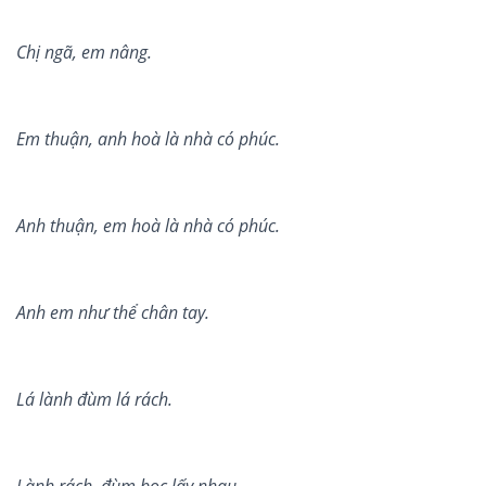
Ch
ị
ng
ã, em n
âng.
Em thu
ậ
n, anh hoà là nhà có phúc.
Anh thu
ậ
n, em ho
à là
nh
à c
ó
phúc.
Anh em như th
ể
chân tay.
Lá là
nh
đùm lá rách.