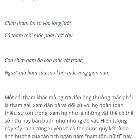
Chim tham ăn sa vào lòng lư
ớ
i,
Cá tham m
ồ
i m
ắ
c ph
ả
i lư
ỡ
i câu.
Con chim ham ăn c
ò
n m
ắ
c cá
i trò
ng,
Ngư
ờ
i mà
ham c
ủ
a sao kh
ỏ
i m
ắ
c v
òng gian nan.
Một cái tham khác mà người đàn ông thường mắc phải
là tham gái, xem đàn bà và đối xử với họ hoàn toàn
thiếu sự tôn trọng, xem họ như là những vật thể có thể
sở hữu hay bán buôn như những đồ vật. Hiện tượng
này xảy ra thường xuyên và có thể được quy kết là do
ảnh hưởng của tàn tích ngàn năm “nam tôn, nữ ti” hay