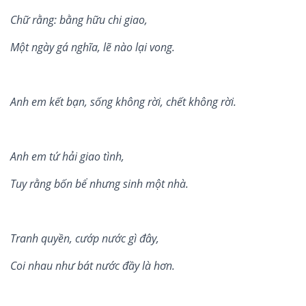
Ch
ữ
r
ằ
ng: b
ằ
ng h
ữ
u chi giao,
M
ộ
t ngày gá nghĩa, l
ẽ
nào l
ạ
i vong.
Anh em k
ế
t b
ạ
n, s
ố
ng kh
ông r
ờ
i, ch
ế
t không r
ờ
i.
Anh em t
ứ
h
ả
i giao tình,
Tuy r
ằ
ng b
ố
n b
ể
nhưng sinh m
ộ
t nhà.
Tranh quy
ề
n, cư
ớ
p n
ư
ớ
c gì đây,
Coi nhau nh
ư bát nư
ớ
c đ
ầ
y là hơn.