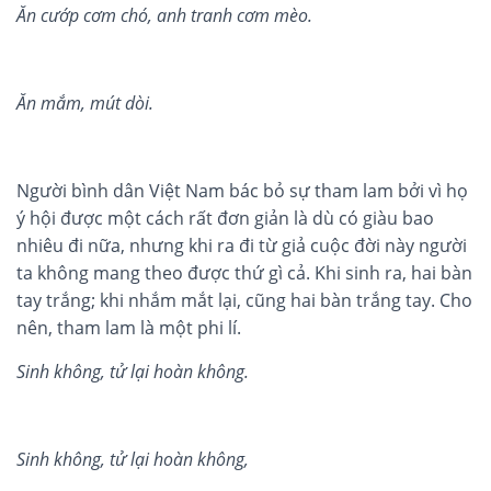
Ăn cư
ớ
p cơ
m ch
ó
, anh tranh c
ơm mèo.
Ăn m
ắ
m, mú
t d
òi.
Người bình dân Việt Nam bác bỏ sự tham lam bởi vì họ
ý hội được một cách rất đơn giản là dù có giàu bao
nhiêu đi nữa, nhưng khi ra đi từ giả cuộc đời này người
ta không mang theo được thứ gì cả. Khi sinh ra, hai bàn
tay trắng; khi nhắm mắt lại, cũng hai bàn trắng tay. Cho
nên, tham lam là một phi lí.
Sinh không, tử lại hoàn không.
Sinh kh
ông
,
tử lại ho
à
n không,