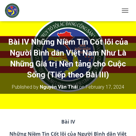
T
O
G
G
L
Bài IV Những Niềm Tin Cốt lõi của
E
N
Người Bình dân Việt Nam Như Là
A
V
Những Giá trị Nền tảng cho Cuộc
I
Sống (Tiếp theo Bài III)
G
A
T
Published by
Nguyễn Văn Thái
on
February 17, 2024
I
O
N
Bài IV
Những Niềm Tin Cốt lõi của Người Bình dân Việt