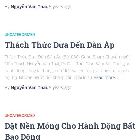
By
Nguyễn Văn Thái
,
5 years
ago
UNCATEGORIZED
Thách Thức Đưa Đến Đàn Áp
Thách Thức Đưa Đến Đàn Áp (Bài 036) Gene Sharp Chuyển ngữ:
Tiểu Thạch Nguyễn Văn Thái, Ph.D. Thời Gian Sấm Sét Thời gian
hành động cũng là thời gian tự lực và liên tục gia tăng sức mạnh
nội bộ. Những người đối kháng cần phải lo tự
Read more…
By
Nguyễn Văn Thái
,
5 years
ago
UNCATEGORIZED
Đặt Nền Móng Cho Hành Động Bất
Bạo Động