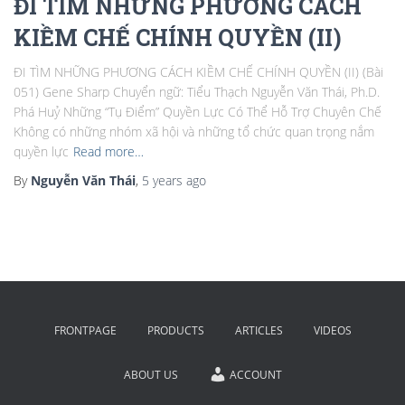
ĐI TÌM NHỮNG PHƯƠNG CÁCH
KIỀM CHẾ CHÍNH QUYỀN (II)
ĐI TÌM NHỮNG PHƯƠNG CÁCH KIỀM CHẾ CHÍNH QUYỀN (II) (Bài
051) Gene Sharp Chuyển ngữ: Tiểu Thạch Nguyễn Văn Thái, Ph.D.
Phá Huỷ Những “Tụ Điểm” Quyền Lực Có Thể Hỗ Trợ Chuyên Chế
Không có những nhóm xã hội và những tổ chức quan trọng nắm
quyền lực
Read more…
By
Nguyễn Văn Thái
,
5 years
ago
FRONTPAGE
PRODUCTS
ARTICLES
VIDEOS
ABOUT US
ACCOUNT