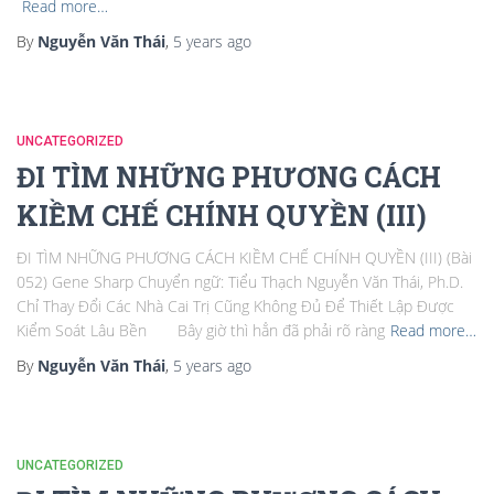
Read more…
By
Nguyễn Văn Thái
,
5 years
ago
UNCATEGORIZED
ĐI TÌM NHỮNG PHƯƠNG CÁCH
KIỀM CHẾ CHÍNH QUYỀN (III)
ĐI TÌM NHỮNG PHƯƠNG CÁCH KIỀM CHẾ CHÍNH QUYỀN (III) (Bài
052) Gene Sharp Chuyển ngữ: Tiểu Thạch Nguyễn Văn Thái, Ph.D.
Chỉ Thay Đổi Các Nhà Cai Trị Cũng Không Đủ Để Thiết Lập Được
Kiểm Soát Lâu Bền Bây giờ thì hẳn đã phải rõ ràng
Read more…
By
Nguyễn Văn Thái
,
5 years
ago
UNCATEGORIZED