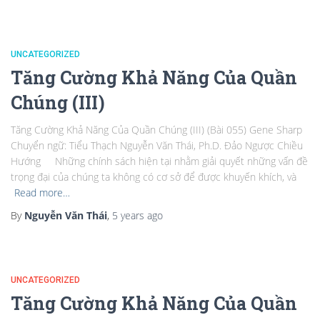
UNCATEGORIZED
Tăng Cường Khả Năng Của Quần
Chúng (III)
Tăng Cường Khả Năng Của Quần Chúng (III) (Bài 055) Gene Sharp
Chuyển ngữ: Tiểu Thạch Nguyễn Văn Thái, Ph.D. Đảo Ngược Chiều
Hướng Những chính sách hiện tại nhằm giải quyết những vấn đề
trọng đại của chúng ta không có cơ sở để được khuyến khích, và
Read more…
By
Nguyễn Văn Thái
,
5 years
ago
UNCATEGORIZED
Tăng Cường Khả Năng Của Quần