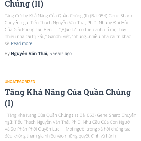
Chúng (II)
Tăng Cường Khả Năng Của Quần Chúng (II) (Bài 054) Gene Sharp
Chuyển ngữ: Tiểu Thạch Nguyễn Văn Thái, Ph.D. Những Đòi Hỏi
Của Giải Phóng Lâu Bền “[B]ạo lực có thể đánh đổ một hay
nhiều nhà cai trị xấu,” Gandhi viết, “nhưng…nhiều nhà cai trị khác
sẽ
Read more…
By
Nguyễn Văn Thái
,
5 years
ago
UNCATEGORIZED
Tăng Khả Năng Của Quần Chúng
(I)
Tăng Khả Năng Của Quần Chúng (I) ( Bài 053) Gene Sharp Chuyển
ngữ: Tiểu Thạch Nguyễn Văn Thái, Ph.D. Nhu Cầu Của Con Người
Và Sự Phân Phối Quyền Lực Mọi người trong xã hội chúng taa
đều không tham gia nhiều vào những quyết định và hành